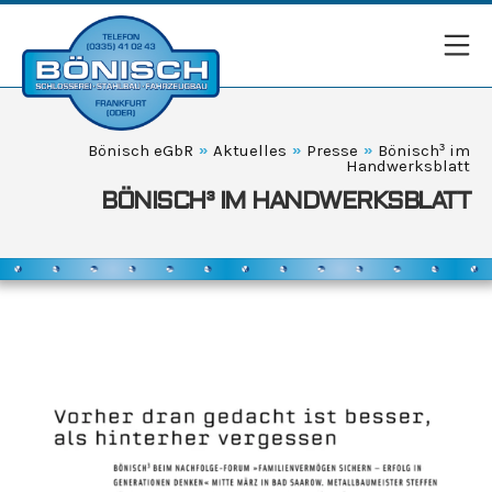
Zum
Inhalt
Mo
springen
Bönisch eGbR
Bönisch eGbR
»
Aktuelles
»
Presse
»
Bönisch³ im
Handwerksblatt
BÖNISCH³ IM HANDWERKSBLATT